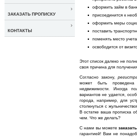
оформить займ в бан
ЗАКАЗАТЬ ПРОПИСКУ
присоединится к нео
оформить меры соци
КОНТАКТЫ
поставить транспортн
поменять место учета
освободится от визит
Этот список далеко не полн
своя причина для получени
Согласно закону,
регистр
может быть проведена
недвижимости. Иногда по
вариантов не удается, осо
города, например, для ус
столкнуться с жульничеств
В остатке ваша прописка о
чем. Что же делать?
С нами вы можете
заказат
гарантией! Вам не понадо